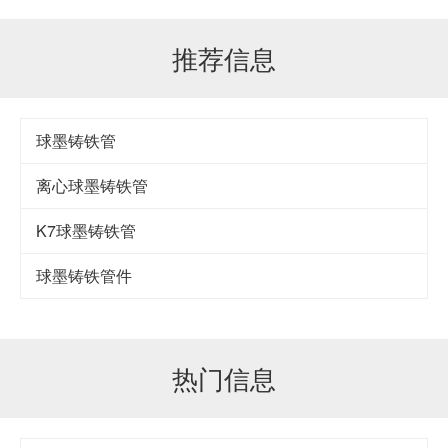
推荐信息
球墨铸铁管
离心球墨铸铁管
K7球墨铸铁管
球墨铸铁管件
热门信息