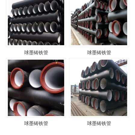
球墨铸铁管
球墨铸铁管
球墨铸铁管
球墨铸铁管