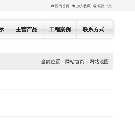
设为首页
加入收藏
繁體中文
示
主营产品
工程案例
联系方式
当前位置：
网站首页
> 网站地图