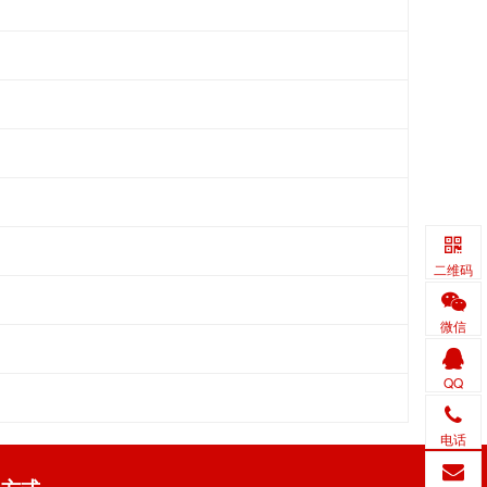
二维码
微信
QQ
电话