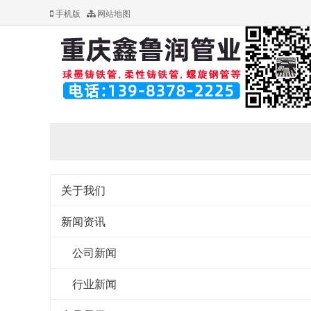
手机版
网站地图
关于我们
新闻资讯
公司新闻
行业新闻