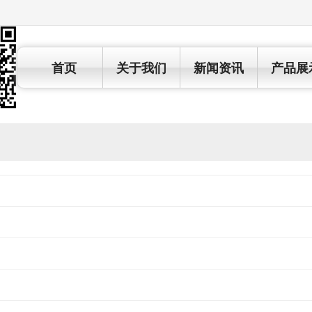
首页
关于我们
新闻资讯
产品展